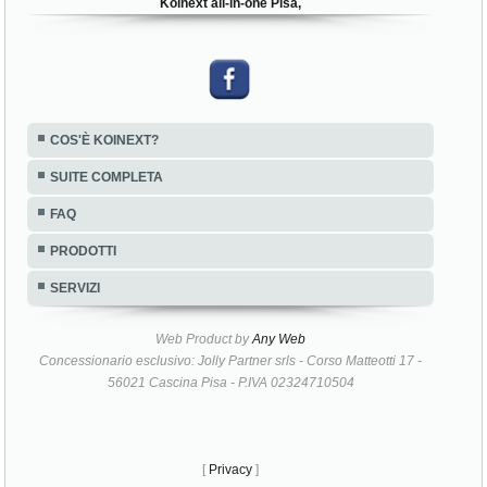
Koinext all-in-one Pisa,
COS'È KOINEXT?
SUITE COMPLETA
FAQ
PRODOTTI
SERVIZI
Web Product by
Any Web
Concessionario esclusivo: Jolly Partner srls - Corso Matteotti 17 -
56021 Cascina Pisa - P.IVA 02324710504
[
Privacy
]