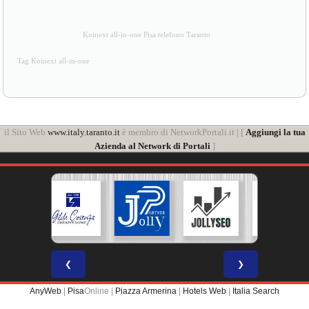
Koinext all-in-one Pisa telefono Taranto
Tag Koinext all-in-one
il Sito Web
www.italy.taranto.it
è membro di NetworkPortali.it | [
Aggiungi la tua
Azienda al Network di Portali
]
❮
❯
AnyWeb
|
Pisa
Online |
Piazza Armerina
|
Hotels Web
|
Italia Search