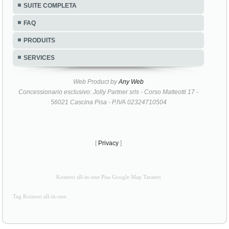
SUITE COMPLETA
FAQ
PRODUITS
SERVICES
Web Product by
Any Web
Concessionario esclusivo: Jolly Partner srls - Corso Matteotti 17 -
56021 Cascina Pisa - P.IVA 02324710504
[
Privacy
]
Koinext all-in-one Pisa Google Map Taranto
Tag Koinext all-in-one