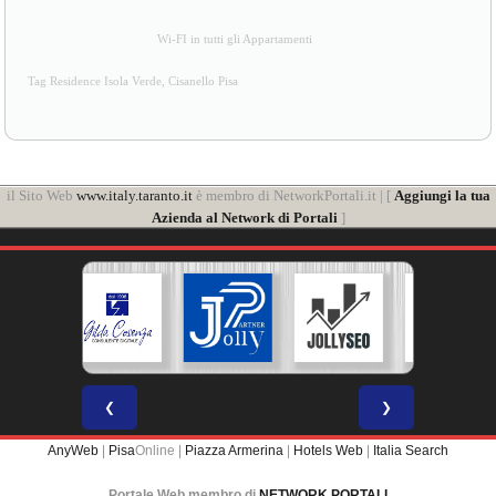
Wi-FI in tutti gli Appartamenti
Tag Residence Isola Verde, Cisanello Pisa
il Sito Web
www.italy.taranto.it
è membro di NetworkPortali.it | [
Aggiungi la tua
Azienda al Network di Portali
]
❮
❯
AnyWeb
|
Pisa
Online |
Piazza Armerina
|
Hotels Web
|
Italia Search
Portale Web membro di
NETWORK PORTALI