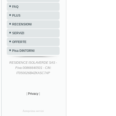
FAQ
PLUS
RECENSIONI
SERVIZI
OFFERTE
Pisa DINTORNI
RESIDENCE ISOLAVERDE SAS -
P.iva 00866640501 - CIN:
IT050026B4ZKASC7AP
[
Privacy
]
Anteprima servizi