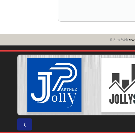
il Sito Web
www
❮