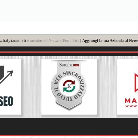
.italy.taranto.it
è membro di NetworkPortali.it | [
Aggiungi la tua Azienda al Netw