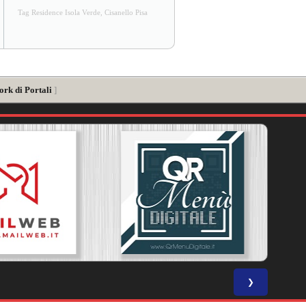
Tag Residence Isola Verde, Cisanello Pisa
ork di Portali
]
❯