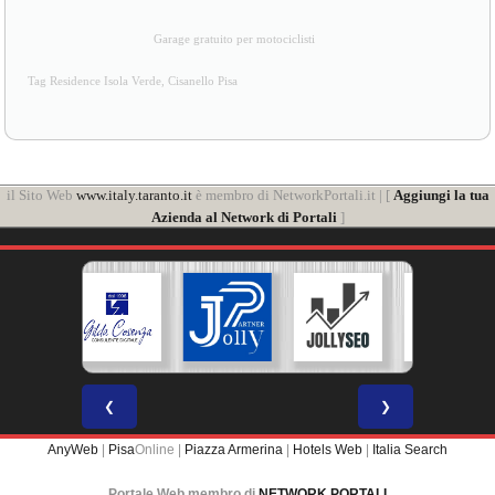
Garage gratuito per motociclisti
Tag Residence Isola Verde, Cisanello Pisa
il Sito Web
www.italy.taranto.it
è membro di NetworkPortali.it | [
Aggiungi la tua
Azienda al Network di Portali
]
❮
❯
AnyWeb
|
Pisa
Online |
Piazza Armerina
|
Hotels Web
|
Italia Search
Portale Web membro di
NETWORK PORTALI