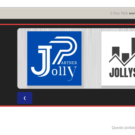
il Sito Web
www
❮
Questo portal