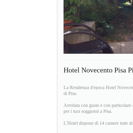
Hotel Novecento Pisa P
La Residenza d'epoca Hotel Novecento
di Pisa.
Arredata con gusto e con particolare a
per i tuoi soggiorni a Pisa.
L'Hotel dispone di 14 camere tutte dot