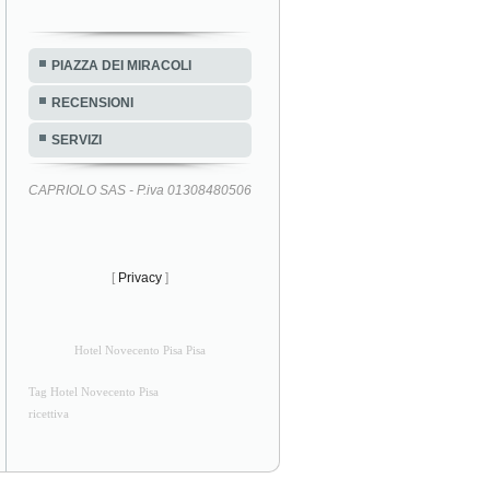
PIAZZA DEI MIRACOLI
RECENSIONI
SERVIZI
CAPRIOLO SAS - P.iva 01308480506
[
Privacy
]
Hotel Novecento Pisa Pisa
Tag Hotel Novecento Pisa
ricettiva