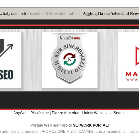
.italy.taranto.it
è membro di NetworkPortali.it | [
Aggiungi la tua Azienda al Netw
AnyWeb
|
Pisa
Online |
Piazza Armerina
|
Hotels Web
|
Italia Search
Portale Web membro di
NETWORK PORTALI
e aderisce al progetto di PROMOZIONE MULTI-CANALE: unico inserimento, multip