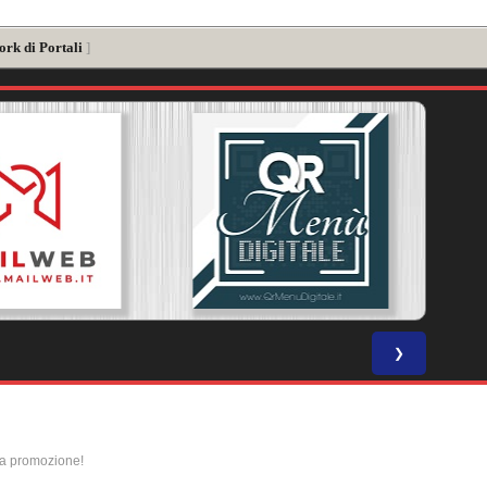
ork di Portali
]
❯
la promozione!