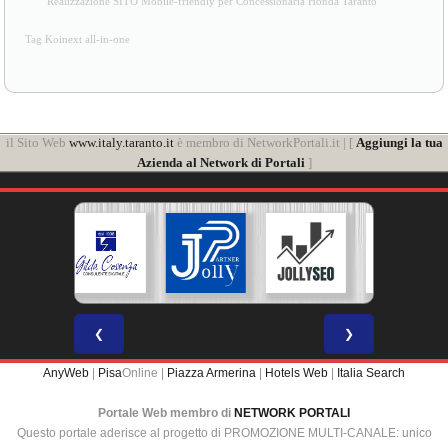
[
Privacy
]
Realizzazione SITO Mobile-friendly per Concessionaria Honda Taranto
Tag Koinext all-in-one
il Sito Web
www.italy.taranto.it
è membro di NetworkPortali.it | [
Aggiungi la tua
Azienda al Network di Portali
]