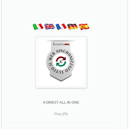
Koinext all-in-one, koinext fornisce siti mobile
dinamici