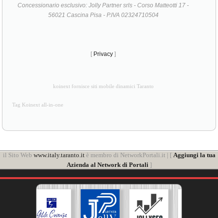
FAQ
PRODOTTI
SERVIZI
Web Product by
Any Web
Concessionario esclusivo: Jolly Partner srls - Corso Matteotti 17 -
56021 Cascina Pisa - P.IVA 02324710504
[
Privacy
]
koinext fornisce siti mobile dinamici Taranto
Tag Koinext all-in-one