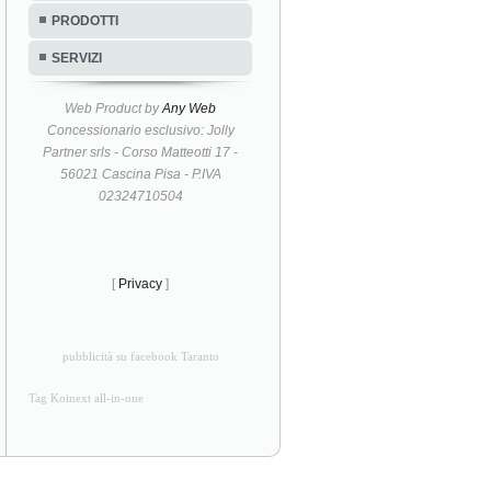
PRODOTTI
SERVIZI
Web Product by
Any Web
Concessionario esclusivo: Jolly
Partner srls - Corso Matteotti 17 -
56021 Cascina Pisa - P.IVA
02324710504
[
Privacy
]
pubblicità su facebook Taranto
Tag Koinext all-in-one