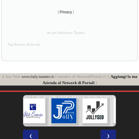
[
Privacy
]
siti per blackberry Taranto
Tag Koinext all-in-one
il Sito Web
www.italy.taranto.it
è membro di NetworkPortali.it | [
Aggiungi la tua
Azienda al Network di Portali
]
❮
❯