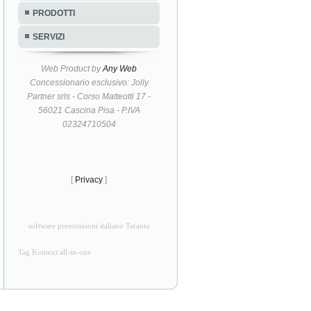
PRODOTTI
SERVIZI
Web Product by
Any Web
Concessionario esclusivo: Jolly
Partner srls - Corso Matteotti 17 -
56021 Cascina Pisa - P.IVA
02324710504
[
Privacy
]
software prenotazioni italiano Taranto
Tag Koinext all-in-one