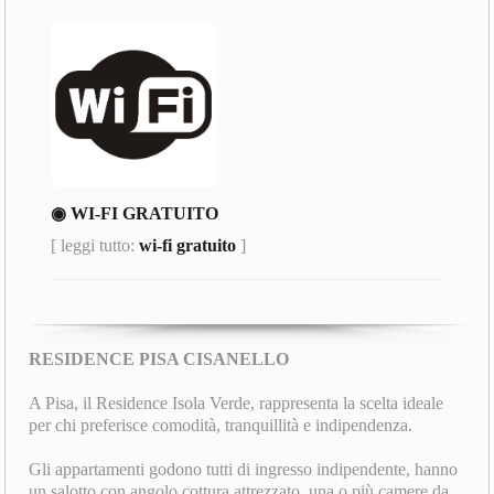
◉ WI-FI GRATUITO
[ leggi tutto:
wi-fi gratuito
]
RESIDENCE PISA CISANELLO
A Pisa, il Residence Isola Verde, rappresenta la scelta ideale
per chi preferisce comodità, tranquillità e indipendenza.
Gli appartamenti godono tutti di ingresso indipendente, hanno
un salotto con angolo cottura attrezzato, una o più camere da