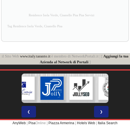
Residence Isola Verde, Cisanello Pisa Pisa Servizi
Tag Residence Isola Verde, Cisanello Pisa
il Sito Web
www.italy.taranto.it
è membro di NetworkPortali.it | [
Aggiungi la tua
Azienda al Network di Portali
]
❮
❯
AnyWeb
|
Pisa
Online |
Piazza Armerina
|
Hotels Web
|
Italia Search