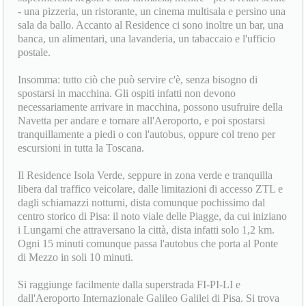
- una pizzeria, un ristorante, un cinema multisala e persino una
sala da ballo. Accanto al Residence ci sono inoltre un bar, una
banca, un alimentari, una lavanderia, un tabaccaio e l'ufficio
postale.
Insomma: tutto ciò che può servire c'è, senza bisogno di
spostarsi in macchina. Gli ospiti infatti non devono
necessariamente arrivare in macchina, possono usufruire della
Navetta per andare e tornare all'Aeroporto, e poi spostarsi
tranquillamente a piedi o con l'autobus, oppure col treno per
escursioni in tutta la Toscana.
Il Residence Isola Verde, seppure in zona verde e tranquilla
libera dal traffico veicolare, dalle limitazioni di accesso ZTL e
dagli schiamazzi notturni, dista comunque pochissimo dal
centro storico di Pisa: il noto viale delle Piagge, da cui iniziano
i Lungarni che attraversano la città, dista infatti solo 1,2 km.
Ogni 15 minuti comunque passa l'autobus che porta al Ponte
di Mezzo in soli 10 minuti.
Si raggiunge facilmente dalla superstrada FI-PI-LI e
dall'Aeroporto Internazionale Galileo Galilei di Pisa. Si trova