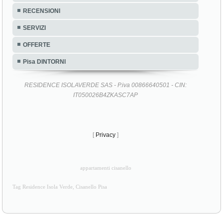
RECENSIONI
SERVIZI
OFFERTE
Pisa DINTORNI
RESIDENCE ISOLAVERDE SAS - P.iva 00866640501 - CIN:
IT050026B4ZKASC7AP
[
Privacy
]
appartamenti cisanello
Tag Residence Isola Verde, Cisanello Pisa