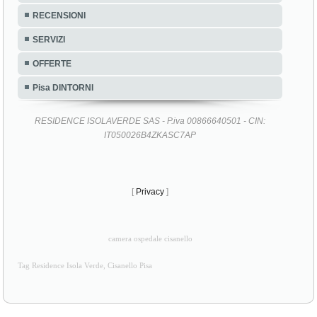
RECENSIONI
SERVIZI
OFFERTE
Pisa DINTORNI
RESIDENCE ISOLAVERDE SAS - P.iva 00866640501 - CIN:
IT050026B4ZKASC7AP
[
Privacy
]
camera ospedale cisanello
Tag Residence Isola Verde, Cisanello Pisa