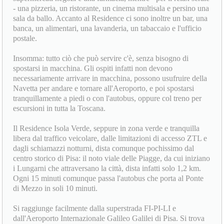
- una pizzeria, un ristorante, un cinema multisala e persino una
sala da ballo. Accanto al Residence ci sono inoltre un bar, una
banca, un alimentari, una lavanderia, un tabaccaio e l'ufficio
postale.
Insomma: tutto ciò che può servire c'è, senza bisogno di
spostarsi in macchina. Gli ospiti infatti non devono
necessariamente arrivare in macchina, possono usufruire della
Navetta per andare e tornare all'Aeroporto, e poi spostarsi
tranquillamente a piedi o con l'autobus, oppure col treno per
escursioni in tutta la Toscana.
Il Residence Isola Verde, seppure in zona verde e tranquilla
libera dal traffico veicolare, dalle limitazioni di accesso ZTL e
dagli schiamazzi notturni, dista comunque pochissimo dal
centro storico di Pisa: il noto viale delle Piagge, da cui iniziano
i Lungarni che attraversano la città, dista infatti solo 1,2 km.
Ogni 15 minuti comunque passa l'autobus che porta al Ponte
di Mezzo in soli 10 minuti.
Si raggiunge facilmente dalla superstrada FI-PI-LI e
dall'Aeroporto Internazionale Galileo Galilei di Pisa. Si trova