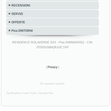
RECENSIONI
SERVIZI
OFFERTE
Pisa DINTORNI
RESIDENCE ISOLAVERDE SAS - P.iva 00866640501 - CIN:
IT050026B4ZKASC7AP
[
Privacy
]
bb ospedale cisanello
Tag Residence Isola Verde, Cisanello Pisa