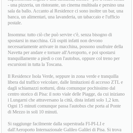
- una pizzeria, un ristorante, un cinema multisala e persino una
sala da ballo. Accanto al Residence ci sono inoltre un bar, una
banca, un alimentari, una lavanderia, un tabaccaio e l'ufficio
postale.
Insomma: tutto ciò che può servire c'è, senza bisogno di
spostarsi in macchina. Gli ospiti infatti non devono
necessariamente arrivare in macchina, possono usufruire della
Navetta per andare e tornare all'Aeroporto, e poi spostarsi
tranquillamente a piedi o con l'autobus, oppure col treno per
escursioni in tutta la Toscana.
Il Residence Isola Verde, seppure in zona verde e tranquilla
libera dal traffico veicolare, dalle limitazioni di accesso ZTL e
dagli schiamazzi notturni, dista comunque pochissimo dal
centro storico di Pisa: il noto viale delle Piagge, da cui iniziano
i Lungarni che attraversano la città, dista infatti solo 1,2 km.
Ogni 15 minuti comunque passa l'autobus che porta al Ponte
di Mezzo in soli 10 minuti.
Si raggiunge facilmente dalla superstrada FI-PI-LI e
dall'Aeroporto Internazionale Galileo Galilei di Pisa. Si trova