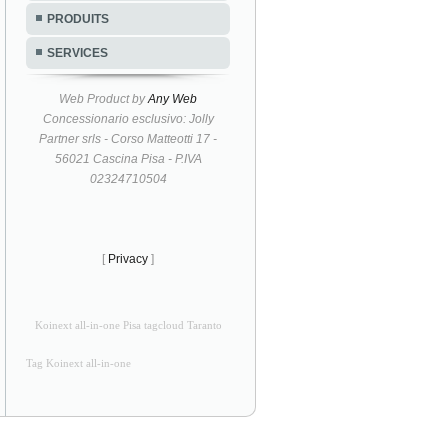
PRODUITS
SERVICES
Web Product by
Any Web
Concessionario esclusivo: Jolly
Partner srls - Corso Matteotti 17 -
56021 Cascina Pisa - P.IVA
02324710504
[
Privacy
]
Koinext all-in-one Pisa tagcloud Taranto
Tag Koinext all-in-one