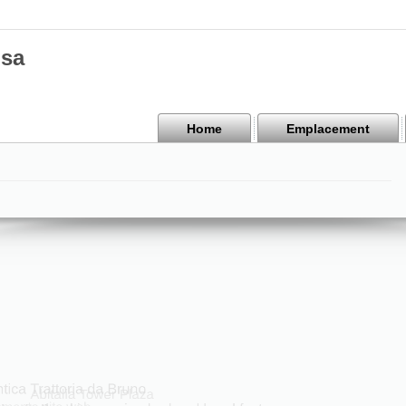
isa
Home
Emplacement