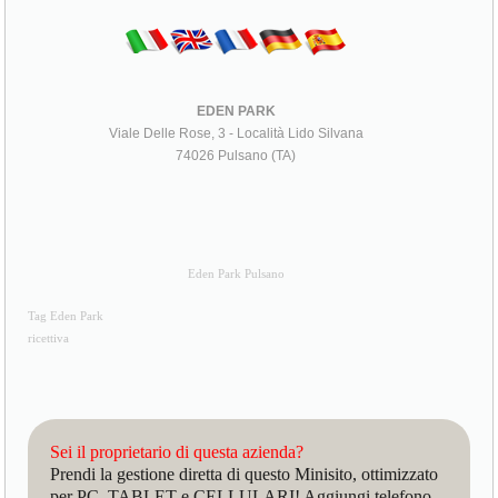
EDEN PARK
Viale Delle Rose, 3 - Località Lido Silvana
74026 Pulsano (TA)
Eden Park Pulsano
Tag Eden Park
ricettiva
Sei il proprietario di questa azienda?
Prendi la gestione diretta di questo Minisito, ottimizzato
per PC, TABLET e CELLULARI! Aggiungi telefono,