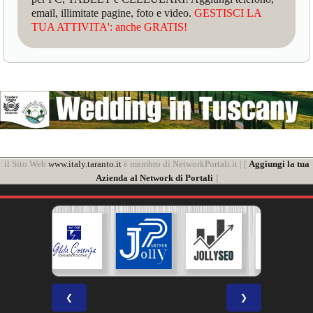
email, illimitate pagine, foto e video.
GESTISCI LA
TUA ATTIVITA': anche GRATIS!
il Sito Web
www.italy.taranto.it
è membro di NetworkPortali.it | [
Aggiungi la tua
Azienda al Network di Portali
]
❮
❯