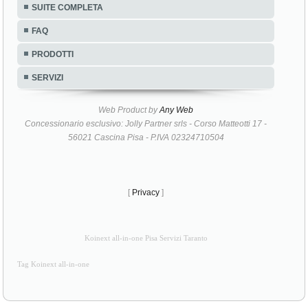
SUITE COMPLETA
FAQ
PRODOTTI
SERVIZI
Web Product by
Any Web
Concessionario esclusivo: Jolly Partner srls - Corso Matteotti 17 -
56021 Cascina Pisa - P.IVA 02324710504
[
Privacy
]
Koinext all-in-one Pisa Servizi Taranto
Tag Koinext all-in-one