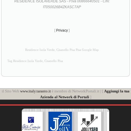
RESIDENCE ISOLAVERDE SAS - P.iva 00866640501 - CIN:
IT050026B4ZKASC7AP
[
Privacy
]
Residence Isola Verde, Cisanello Pisa Pisa Google Map
Tag Residence Isola Verde, Cisanello Pisa
il Sito Web
www.italy.taranto.it
è membro di NetworkPortali.it | [
Aggiungi la tua
Azienda al Network di Portali
]