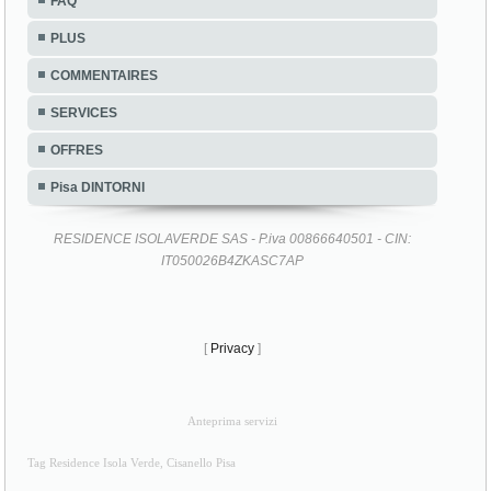
FAQ
PLUS
COMMENTAIRES
SERVICES
OFFRES
Pisa DINTORNI
RESIDENCE ISOLAVERDE SAS - P.iva 00866640501 - CIN:
IT050026B4ZKASC7AP
[
Privacy
]
Anteprima servizi
Tag Residence Isola Verde, Cisanello Pisa