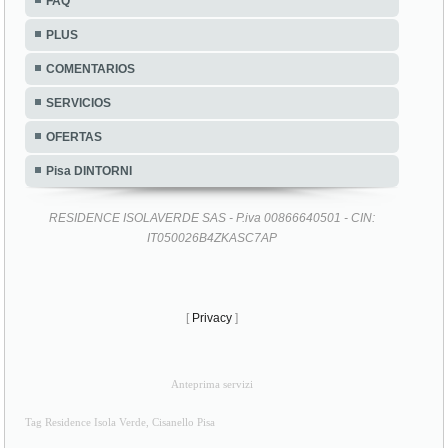
FAQ
PLUS
COMENTARIOS
SERVICIOS
OFERTAS
Pisa DINTORNI
RESIDENCE ISOLAVERDE SAS - P.iva 00866640501 - CIN:
IT050026B4ZKASC7AP
[
Privacy
]
Anteprima servizi
Tag Residence Isola Verde, Cisanello Pisa