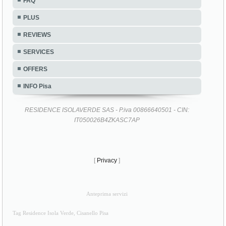
FAQ
PLUS
REVIEWS
SERVICES
OFFERS
INFO Pisa
RESIDENCE ISOLAVERDE SAS - P.iva 00866640501 - CIN:
IT050026B4ZKASC7AP
[
Privacy
]
Anteprima servizi
Tag Residence Isola Verde, Cisanello Pisa