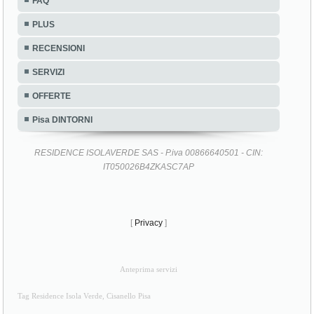
FAQ
PLUS
RECENSIONI
SERVIZI
OFFERTE
Pisa DINTORNI
RESIDENCE ISOLAVERDE SAS - P.iva 00866640501 - CIN:
IT050026B4ZKASC7AP
[
Privacy
]
Anteprima servizi
Tag Residence Isola Verde, Cisanello Pisa